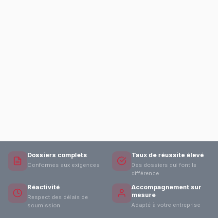
Dossiers complets
Taux de réussite élevé
Conformes aux exigences
Des dossiers qui font la
différence
Réactivité
Accompagnement sur
mesure
Respect des délais de
Adapté à votre entreprise
soumission